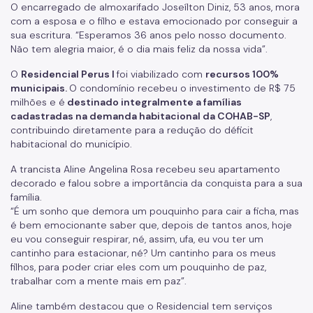
O encarregado de almoxarifado Joseílton Diniz, 53 anos, mora
com a esposa e o filho e estava emocionado por conseguir a
sua escritura. “Esperamos 36 anos pelo nosso documento.
Não tem alegria maior, é o dia mais feliz da nossa vida”.
O
Residencial Perus I
foi viabilizado com
recursos 100%
municipais.
O condomínio recebeu o investimento de R$ 75
milhões e é
destinado integralmente a famílias
cadastradas na demanda habitacional da COHAB-SP
,
contribuindo diretamente para a redução do déficit
habitacional do município.
A trancista Aline Angelina Rosa recebeu seu apartamento
decorado e falou sobre a importância da conquista para a sua
família.
“É um sonho que demora um pouquinho para cair a ficha, mas
é bem emocionante saber que, depois de tantos anos, hoje
eu vou conseguir respirar, né, assim, ufa, eu vou ter um
cantinho para estacionar, né? Um cantinho para os meus
filhos, para poder criar eles com um pouquinho de paz,
trabalhar com a mente mais em paz”.
Aline também destacou que o Residencial tem serviços