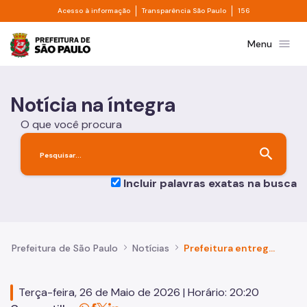
Divisor de acesso à informação
Divisor de transpa
Pular para o Conteúdo principal
Acesso à informação
Transparência São Paulo
156
Prefeitura de São Paulo
menu
Menu
Notícia na íntegra
O que você procura
search
Incluir palavras exatas na busca
Prefeitura de São Paulo
Notícias
Prefeitura entrega mais 426 apartamentos e 845 títulos de propriedade na Zona Norte
Terça-feira, 26 de Maio de 2026 | Horário: 20:20