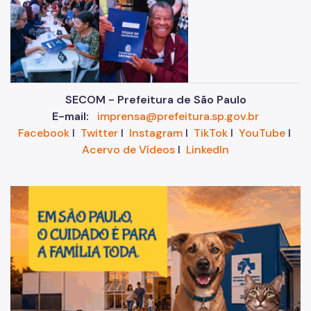
SECOM - Prefeitura de São Paulo
E-mail:
imprensa@prefeitura.sp.gov.br
Facebook
I
Twitter
I
Instagram
I
TikTok
I
YouTube
I
Acervo de Vídeos
I
LinkedIn
Im