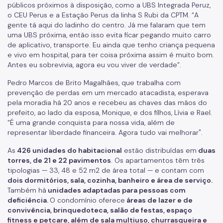
públicos próximos à disposição, como a UBS Integrada Peruz,
o CEU Perus e a Estação Perus da linha S Rubi da CPTM. “A
gente tá aqui do ladinho do centro. Já me falaram que tem
uma UBS próxima, então isso evita ficar pegando muito carro
de aplicativo, transporte. Eu ainda que tenho criança pequena
e vivo em hospital, para ter coisa próxima assim é muito bom.
Antes eu sobrevivia, agora eu vou viver de verdade”.
Pedro Marcos de Brito Magalhães, que trabalha com
prevenção de perdas em um mercado atacadista, esperava
pela moradia há 20 anos e recebeu as chaves das mãos do
prefeito, ao lado da esposa, Monique, e dos filhos, Lívia e Rael.
“É uma grande conquista para nossa vida, além de
representar liberdade financeira. Agora tudo vai melhorar".
As
426 unidades do habitacional
estão distribuídas em
duas
torres, de 21 e 22 pavimentos
. Os apartamentos têm três
tipologias — 33, 48 e 52 m2 de área total — e contam com
dois dormitórios, sala, cozinha, banheiro e área de serviço.
Também há
unidades adaptadas para pessoas com
deficiência.
O condomínio oferece
áreas de lazer e de
convivência, brinquedoteca, salão de festas, espaço
fitness e petcare, além de sala multiuso, churrasqueira e