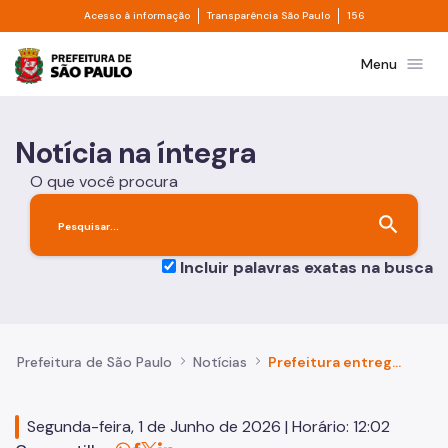
Divisor de acesso à informação
Divisor de transpa
Pular para o Conteúdo principal
Acesso à informação
Transparência São Paulo
156
Prefeitura de São Paulo
menu
Menu
Notícia na íntegra
O que você procura
search
Incluir palavras exatas na busca
Prefeitura de São Paulo
Notícias
Prefeitura entrega 131 apartamentos em Campos Elíseos e amplia moradia popular no Centro de São Paulo
Segunda-feira, 1 de Junho de 2026 | Horário: 12:02