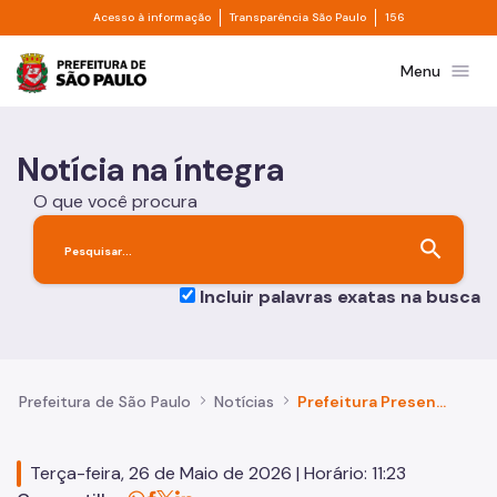
Divisor de acesso à informação
Divisor de transpa
Pular para o Conteúdo principal
Acesso à informação
Transparência São Paulo
156
Prefeitura de São Paulo
menu
Menu
Notícia na íntegra
O que você procura
search
Incluir palavras exatas na busca
Prefeitura de São Paulo
Notícias
Prefeitura Presente: região de Perus/Anhanguera recebe mais de R$ 1 bilhão em investimentos
Terça-feira, 26 de Maio de 2026 | Horário: 11:23