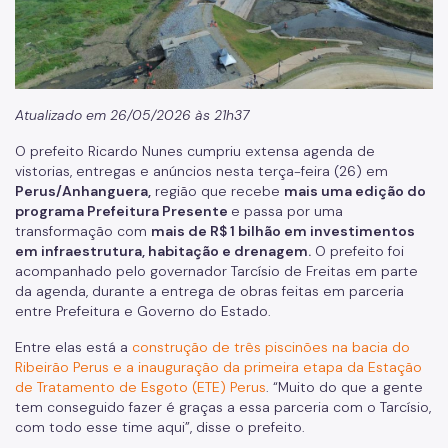
Atualizado em 26/05/2026 às 21h37
O prefeito Ricardo Nunes cumpriu extensa agenda de
vistorias, entregas e anúncios nesta terça-feira (26) em
Perus/Anhanguera,
região que recebe
mais uma edição do
programa Prefeitura Presente
e passa por uma
transformação com
mais de R$ 1 bilhão em investimentos
em infraestrutura, habitação e drenagem.
O prefeito foi
acompanhado pelo governador Tarcísio de Freitas em parte
da agenda, durante a entrega de obras feitas em parceria
entre Prefeitura e Governo do Estado.
Entre elas está a
construção de três piscinões na bacia do
Ribeirão Perus e a inauguração da primeira etapa da Estação
de Tratamento de Esgoto (ETE) Perus
. “Muito do que a gente
tem conseguido fazer é graças a essa parceria com o Tarcísio,
com todo esse time aqui”, disse o prefeito.