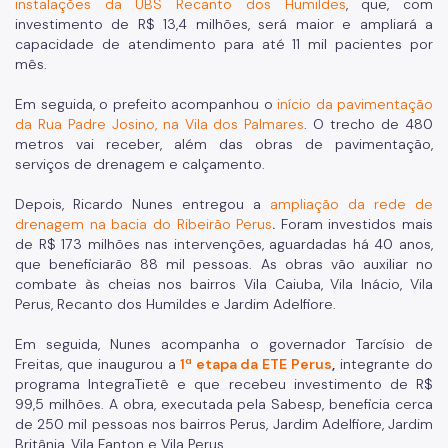
instalações da UBS Recanto dos Humildes
, que, com
investimento de R$ 13,4 milhões, será maior e ampliará a
capacidade de atendimento para até 11 mil pacientes por
mês.
Em seguida, o prefeito acompanhou o
início da pavimentação
da Rua Padre Josino, na Vila dos Palmares
. O trecho de 480
metros vai receber, além das obras de pavimentação,
serviços de drenagem e calçamento.
Depois, Ricardo Nunes entregou a
ampliação da rede de
drenagem na bacia do Ribeirão Perus
.
Foram investidos mais
de R$ 173 milhões nas intervenções, aguardadas há 40 anos,
que beneficiarão 88 mil pessoas. As obras vão auxiliar no
combate às cheias nos bairros Vila Caiuba, Vila Inácio, Vila
Perus, Recanto dos Humildes e Jardim Adelfiore.
Em seguida, Nunes acompanha o governador Tarcísio de
Freitas, que inaugurou a
1ª etapa da ETE Perus
,
integrante do
programa IntegraTietê e que recebeu investimento de R$
99,5 milhões. A obra, executada pela Sabesp, beneficia cerca
de 250 mil pessoas nos bairros Perus, Jardim Adelfiore, Jardim
Britânia, Vila Fanton e Vila Perus.