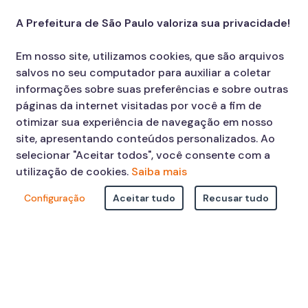
A Prefeitura de São Paulo valoriza sua privacidade!
Em nosso site, utilizamos cookies, que são arquivos
salvos no seu computador para auxiliar a coletar
SECOM - Prefeitura de São Paulo
informações sobre suas preferências e sobre outras
E-mail:
imprensa@prefeitura.sp.gov.br
páginas da internet visitadas por você a fim de
Facebook
I
Twitter
I
Instagram
I
TikTok
I
YouTube
I
otimizar sua experiência de navegação em nosso
Acervo de Vídeos
I
LinkedIn
site, apresentando conteúdos personalizados. Ao
selecionar "Aceitar todos", você consente com a
utilização de cookies.
Saiba mais
Im
Configuração
Aceitar tudo
Recusar tudo